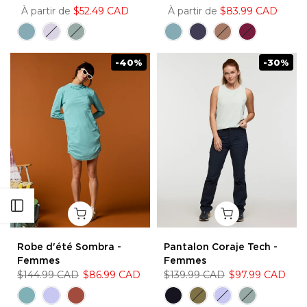
À partir de
$52.49 CAD
À partir de
$83.99 CAD
-40%
-30%
Ouvrir la barre latérale
Robe d'été Sombra -
Pantalon Coraje Tech -
Femmes
Femmes
$144.99 CAD
$86.99 CAD
$139.99 CAD
$97.99 CAD