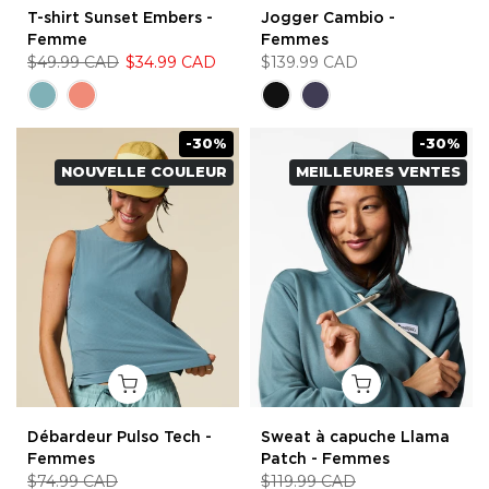
T-shirt Sunset Embers -
Jogger Cambio -
Femme
Femmes
$49.99 CAD
$34.99 CAD
$139.99 CAD
-30%
-30%
NOUVELLE COULEUR
MEILLEURES VENTES
Débardeur Pulso Tech -
Sweat à capuche Llama
Femmes
Patch - Femmes
$74.99 CAD
$119.99 CAD