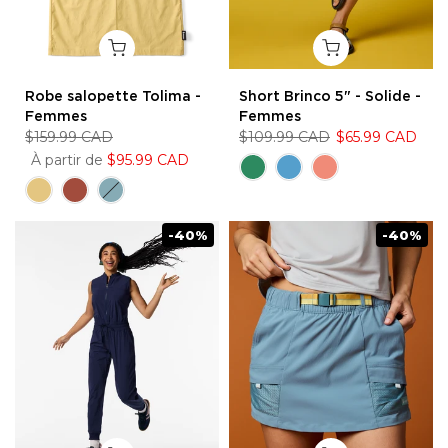
Robe salopette Tolima -
Short Brinco 5" - Solide -
Femmes
Femmes
$159.99 CAD
$109.99 CAD
$65.99 CAD
À partir de
$95.99 CAD
-40%
-40%