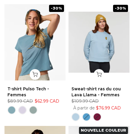
-30%
-30%
T-shirt Pulso Tech -
Sweat-shirt ras du cou
Femmes
Lava Llama - Femmes
$89.99 CAD
$62.99 CAD
$109.99 CAD
À partir de
$76.99 CAD
NOUVELLE COULEUR